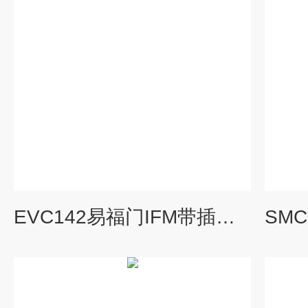
EVC142易福门IFM带插座连接电缆EVC144基本说明