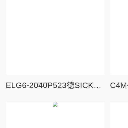
ELG6-2040P523德SICK施克光栅KT5G-2P1151光束距离