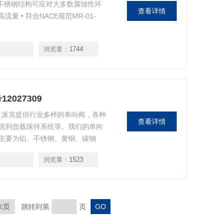
 • 不锈钢结构可应对大多数腐蚀性环
查看详情
量 • 符合NACE规范MR-01-
浏览量：
1744
2027309
7309 派克提供行业多样的单向阀，各种
查看详情
统到负载保持系统等。我们的单向
主要为铝、不锈钢、黄铜、碳钢
阀座， 利用标准的模压阀座来实现
浏览量：
1523
末页
跳转到第
页