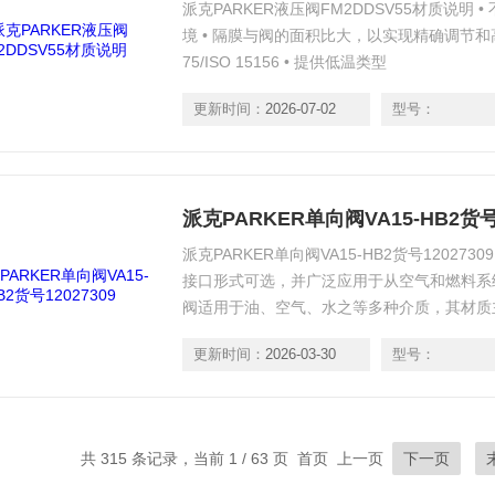
派克PARKER液压阀FM2DDSV55材质说明
境 • 隔膜与阀的面积比大，以实现精确调节和高流
75/ISO 15156 • 提供低温类型
更新时间：
2026-07-02
型号：
派克PARKER单向阀VA15-HB2货号1
派克PARKER单向阀VA15-HB2货号1202
接口形式可选，并广泛应用于从空气和燃料系
阀适用于油、空气、水之等多种介质，其材质
等。派克单向阀采用经济型金属阀座或零泄漏
更新时间：
2026-03-30
型号：
弹性密封。
共 315 条记录，当前 1 / 63 页 首页 上一页
下一页