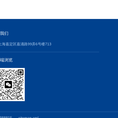
我们
上海嘉定区嘉涌路99弄6号楼713
端浏览
88815
sitemap.xml