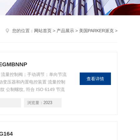
您的位置：
网站首页
>
产品展示
>
美国PARKER派克
>
EGMBNNP
NNP 流量控制阀；手动调节；单向节流
查看详情
差动变压器和内置电控装置 流量控制
纹 公制螺纹, 符合 ISO 6149 节流
流量控制 (调速)阀 手动调整 MVI系
浏览量：
2023
G164