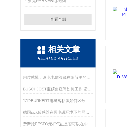
派克PARKER电磁阀
查看全部
相关文章
RELATED ARTICLES
用过就懂，派克电磁阀藏在细节里的好用
BUSCHJOST宝硕角座阀如何工作,适用哪些场景？
宝帝BURKERT电磁阀标识如何区分常开和常闭状态
德国sick传感器在强电磁环境下的屏蔽与接地技巧
费斯托FESTO无杆气缸是否可以在中途停止