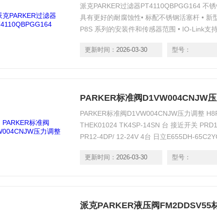
派克PARKER过滤器PT4110QBPGG16
具有更好的耐腐蚀性• 标配不锈钢活塞杆 • 
P8S 系列的安装件和传感器范围 • IO-Link支
间，方便使用气缸的缓冲螺钉 • PTS 标签，用
更新时间：
2026-03-30
型号：
缓冲提高效率，
PARKER标准阀D1VW004CNJW
PARKER标准阀D1VW004CNJW压力调整 H8PS-8
THEK01024 TK4SP-14SN 台 接近开关 PRD1
PR12-4DP/ 12-24V 4台 日立E655DH-65
0EN00-0AA0
更新时间：
2026-03-30
型号：
派克PARKER液压阀FM2DDSV5