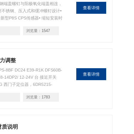
4 不锈钢端盖螺钉与阳极氧化端盖相连，
查看详情
新型不锈钢、压入式和缓冲螺钉设计•
持新型P8S CPS传感器• 缩短安装时
于改进 MRO 服务• 通过新的可调节
浏览量：
1547
压力调整
BF DC24 E39-R1K DFS60B-
查看详情
8-14DP2/ 12-24V 台 接近开关
C2YG 西门子定位器，6DR5215-
浏览量：
1783
5材质说明