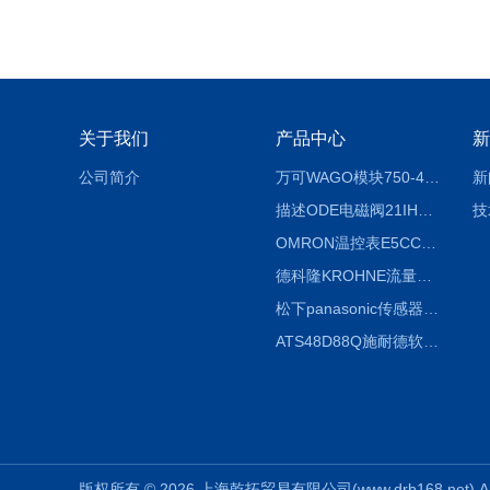
关于我们
产品中心
新
公司简介
万可WAGO模块750-404/000-003
新
描述ODE电磁阀21IH4K1V160
技
OMRON温控表E5CC-RX2ASM-800信息
德科隆KROHNE流量计OPTIFLUX4300C广泛应用
松下panasonic传感器CX-441 IP67基本说明
ATS48D88Q施耐德软起动器使用说明
版权所有 © 2026 上海乾拓贸易有限公司(www.drb168.net) All