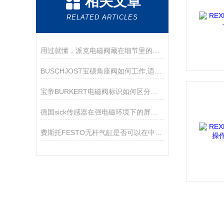
相关文章
RELATED ARTICLES
用过就懂，派克电磁阀藏在细节里的好用
BUSCHJOST宝硕角座阀如何工作,适用哪些场景？
宝帝BURKERT电磁阀标识如何区分常开和常闭状态
德国sick传感器在强电磁环境下的屏蔽与接地技巧
费斯托FESTO无杆气缸是否可以在中途停止