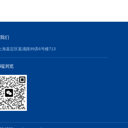
我们
上海嘉定区嘉涌路99弄6号楼713
端浏览