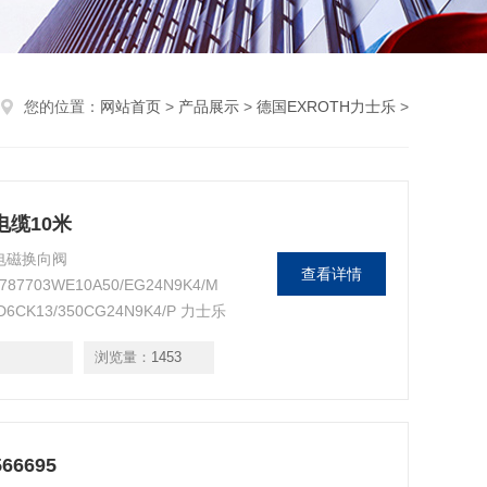
您的位置：
网站首页
>
产品展示
>
德国EXROTH力士乐
>
电缆10米
 电磁换向阀
查看详情
12787703WE10A50/EG24N9K4/M
D6CK13/350CG24N9K4/P 力士乐
浏览量：
1453
6695