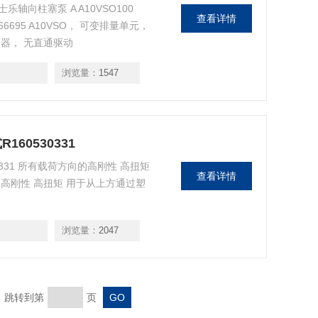
士乐轴向柱塞泵 A A10VSO100
查看详情
02566695 A10VSO， 可变排量单元，
制器， 无直通驱动
浏览量：
1547
60530331
0331 所有载荷方向的高刚性 高扭矩
查看详情
高刚性 高扭矩 用于从上方通过塑
浏览量：
2047
页 跳转到第
页