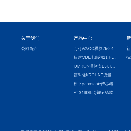
关于我们
产品中心
新
公司简介
万可WAGO模块750-404/000-003
新
描述ODE电磁阀21IH4K1V160
技
OMRON温控表E5CC-RX2ASM-800信息
德科隆KROHNE流量计OPTIFLUX4300C广泛应用
松下panasonic传感器CX-441 IP67基本说明
ATS48D88Q施耐德软起动器使用说明