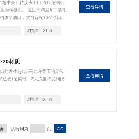
D 不二越中央回转接头 用于液压挖掘机
查看详情
压回转接头。 通过高精度加工实现
标配8个油口，大可选配13个油口。
浏览量：
2164
-20材质
材质 T口处发生超过Z高允许背压的异常
查看详情
 2通或1通阀时，Z大流量将受到限
浏览量：
2584
页
跳转到第
页