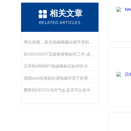
相关文章
RELATED ARTICLES
用过就懂，派克电磁阀藏在细节里的好用
BUSCHJOST宝硕角座阀如何工作,适用哪些场景？
宝帝BURKERT电磁阀标识如何区分常开和常闭状态
德国sick传感器在强电磁环境下的屏蔽与接地技巧
费斯托FESTO无杆气缸是否可以在中途停止