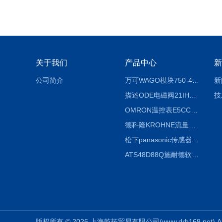
关于我们
产品中心
新
公司简介
万可WAGO模块750-404/000-003
新
描述ODE电磁阀21IH4K1V160
技
OMRON温控表E5CC-RX2ASM-800信息
德科隆KROHNE流量计OPTIFLUX4300C广泛应用
松下panasonic传感器CX-441 IP67基本说明
ATS48D88Q施耐德软起动器使用说明
版权所有 © 2026 上海乾拓贸易有限公司(www.drb168.net) All