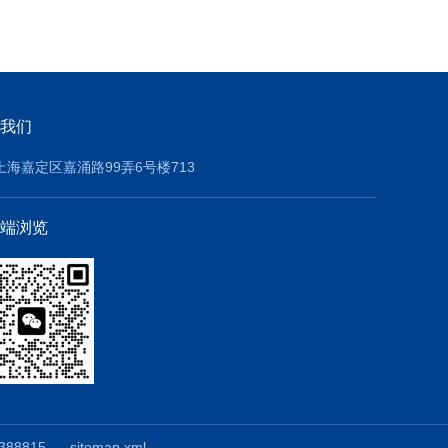
我们
上海嘉定区嘉涌路99弄6号楼713
端浏览
88815
sitemap.xml