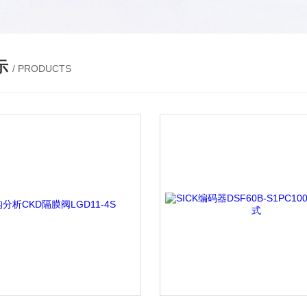
示
/ PRODUCTS