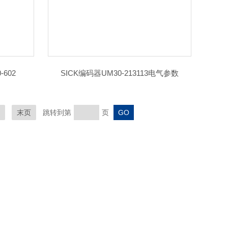
602
SICK编码器UM30-213113电气参数
末页
跳转到第
页