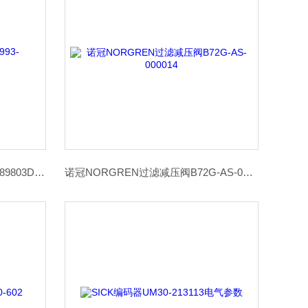
PARKER提升阀341N11-8993-4889803D选择要点
诺冠NORGREN过滤减压阀B72G-AS-000014