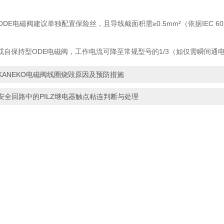
的ODE电磁阀建议单独配置保险丝，且导线截面积需≥0.5mm²（依据IEC 60
或自保持型ODE电磁阀，工作电流可降至常规型号的1/3（如仅需瞬间通
KANEKO电磁阀线圈烧毁原因及预防措施
安全回路中的PILZ继电器触点粘连判断与处理