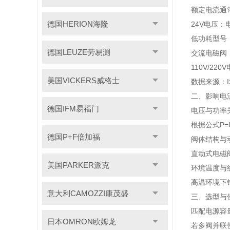
额定电流通常
德国HERION海隆
24V电压：
低功耗型号
德国LEUZE劳易测
交流电磁阀
110V/22
美国VICKERS威格士
数据来源：I
二、影响电
德国IFM易福门
电压与功率
根据公式P=
德国P+F倍加福
阀体结构与
直动式电磁阀
美国PARKER派克
环境温度与
高温环境下铜
意大利CAMOZZI康茂盛
三、选型与
匹配电源容
日本OMRON欧姆龙
若多阀并联