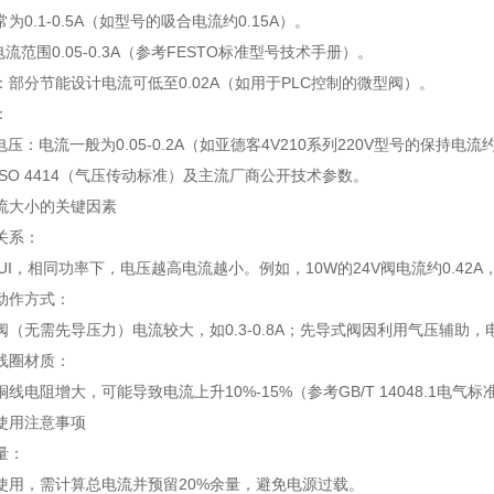
为0.1-0.5A（如型号的吸合电流约0.15A）。
电流范围0.05-0.3A（参考FESTO标准型号技术手册）。
：部分节能设计电流可低至0.02A（如用于PLC控制的微型阀）。
：
0V电压：电流一般为0.05-0.2A（如亚德客4V210系列220V型号的保持电流约
SO 4414（气压传动标准）及主流厂商公开技术参数。
流大小的关键因素
关系：
UI，相同功率下，电压越高电流越小。例如，10W的24V阀电流约0.42A，而
动作方式：
（无需先导压力）电流较大，如0.3-0.8A；先导式阀因利用气压辅助，
线圈材质：
线电阻增大，可能导致电流上升10%-15%（参考GB/T 14048.1电气标
使用注意事项
量：
使用，需计算总电流并预留20%余量，避免电源过载。