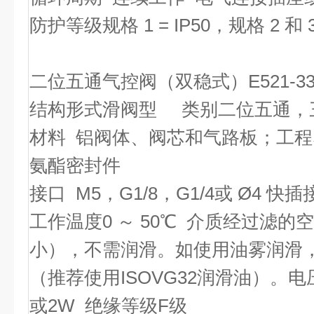
防护等级
规格 1 = IP50，规格 2 和
二位五通气控阀（双稳式）E521-3
结构形式滑阀型 类别二位五通，
材料 铝阀体、阀芯和气路板；工
氨酯密封件
接口 M5，G1/8，G1/4或 Ø4 快插
工作温度0 ～ 50℃ 介质经过滤的
小），不需润滑。如使用油雾润滑
（推荐使用ISOVG32润滑油）。电压
或2W 绝缘等级F级