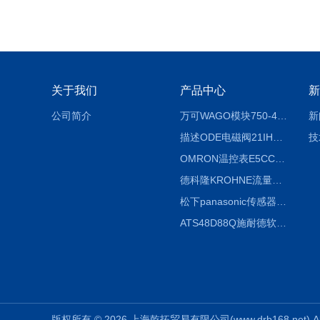
关于我们
产品中心
新
公司简介
万可WAGO模块750-404/000-003
新
描述ODE电磁阀21IH4K1V160
技
OMRON温控表E5CC-RX2ASM-800信息
德科隆KROHNE流量计OPTIFLUX4300C广泛应用
松下panasonic传感器CX-441 IP67基本说明
ATS48D88Q施耐德软起动器使用说明
版权所有 © 2026 上海乾拓贸易有限公司(www.drb168.net) All