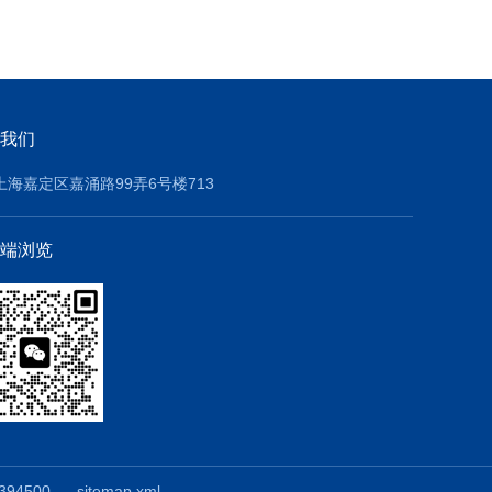
我们
上海嘉定区嘉涌路99弄6号楼713
端浏览
94500
sitemap.xml