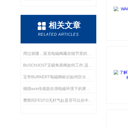
相关文章
RELATED ARTICLES
用过就懂，派克电磁阀藏在细节里的好用
BUSCHJOST宝硕角座阀如何工作,适用哪些场景？
宝帝BURKERT电磁阀标识如何区分常开和常闭状态
德国sick传感器在强电磁环境下的屏蔽与接地技巧
费斯托FESTO无杆气缸是否可以在中途停止