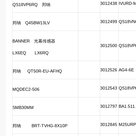
3012438
IVURD-
QS18VP6RQ
邦纳
3012499
QS18VN6
邦纳
Q45BW13LV
BANNER
光幕传感器
3012500
QS18VP6
LX6EQ
LX6RQ
3012526
AG4-6E
邦纳
QT50R-EU-AFHQ
3012543
QS18VP
MQDEC2-506
3012797
BA1.511
SMB30MM
3012845
M25URP
邦纳
BRT-TVHG-8X10P