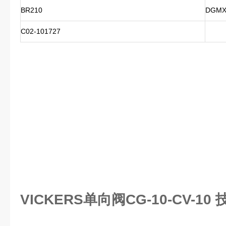
BR210
DGMX2
C02-101727
VICKERS单向阀CG-10-CV-10