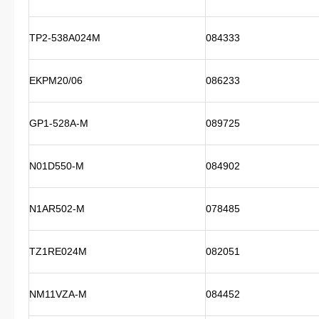
TP2-538A024M
084333
EKPM20/06
086233
GP1-528A-M
089725
N01D550-M
084902
N1AR502-M
078485
TZ1RE024M
082051
NM11VZA-M
084452