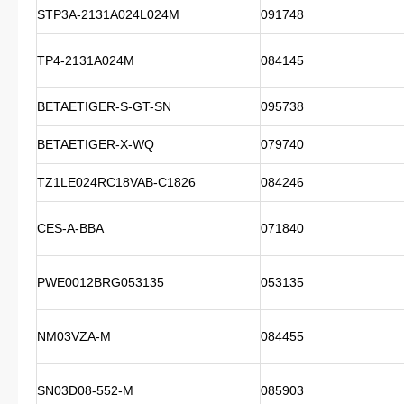
STP3A-2131A024L024M
091748
TP4-2131A024M
084145
BETAETIGER-S-GT-SN
095738
BETAETIGER-X-WQ
079740
TZ1LE024RC18VAB-C1826
084246
CES-A-BBA
071840
PWE0012BRG053135
053135
NM03VZA-M
084455
SN03D08-552-M
085903