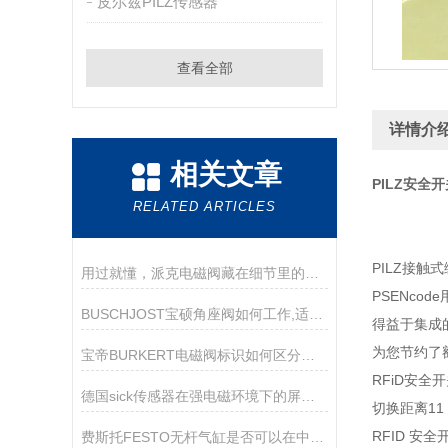
皮尔兹PILZ传感器
查看全部
详情介
相关文章
PILZ安全开
RELATED ARTICLES
PILZ接触
用过就懂，派克电磁阀藏在细节里的好用
PSENco
BUSCHJOST宝硕角座阀如何工作,适用哪些场景？
得益于集成的
为您节约了
宝帝BURKERT电磁阀标识如何区分常开和常闭状态
RFiD安全
德国sick传感器在强电磁环境下的屏蔽与接地技巧
切换距离11 
RFID 安
费斯托FESTO无杆气缸是否可以在中途停止