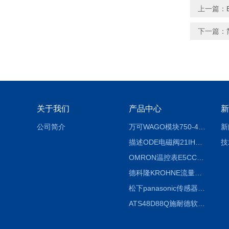
上一篇：
下一篇：
关于我们
产品中心
新
公司简介
万可WAGO模块750-404/000-003
新
描述ODE电磁阀21IH4K1V160
技
OMRON温控表E5CC-RX2ASM-800信息
德科隆KROHNE流量计OPTIFLUX4300C广泛应用
松下panasonic传感器CX-441 IP67基本说明
ATS48D88Q施耐德软起动器使用说明