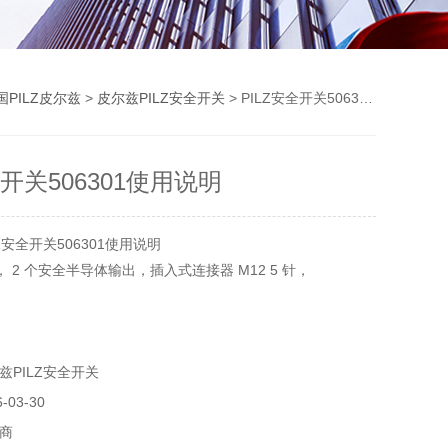
国PILZ皮尔兹
>
皮尔兹PILZ安全开关
> PILZ安全开关506301使用说明
全开关506301使用说明
Z安全开关506301使用说明
关， 2 个安全半导体输出，插入式连接器 M12 5 针，
或 PL e 的应用， IP67 ，典型工作距离 11 mm ，
PILZ安全开关
 SAR = 20 mm ， PU = 1 件带执行 ...
03-30
商