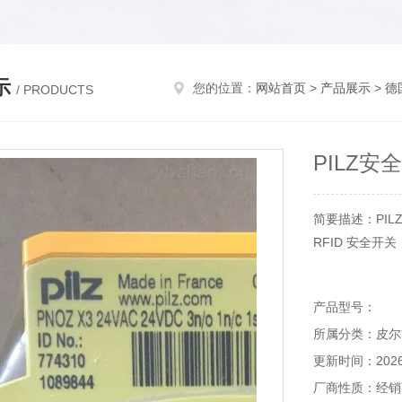
示
您的位置：
网站首页
>
产品展示
>
德
/ PRODUCTS
PILZ安
简要描述：PIL
RFID 安全开
适用于 SIL 3 
产品型号：
所属分类：皮尔兹
SaO = 8 mm ，
更新时间：2026-
厂商性质：经销