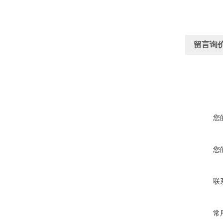
留言询
您
您
联
常