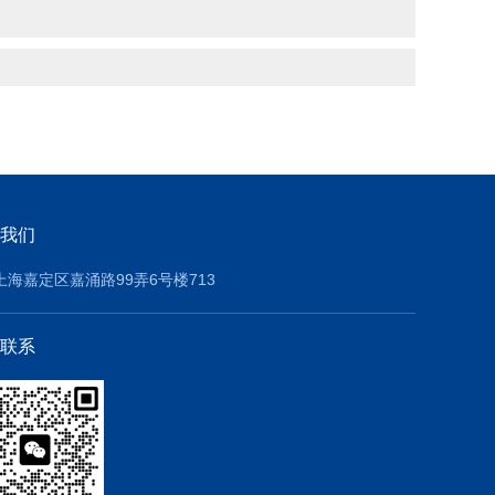
我们
上海嘉定区嘉涌路99弄6号楼713
联系